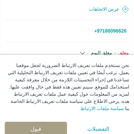
عرض الاتجاهات
+97180096626
مغلق
·
مغلق
اليوم
نحن نستخدم ملفات تعريف الارتباط الضرورية لجعل موقعنا
يعمل. نرغب أيضًا في تعيين ملفات تعريف الارتباط التحليلية التي
تساعدنا في إجراء التحسينات اللازمة من خلال معرفة كيفية
سياسة
شروط
سياسة ملفات
استخدامك للموقع. سيتم تعيين هذه فقط في حال وافقت عليها.
الخصوصية
الاستخدام
تعريف الارتباط
لمزيد من المعلومات حول كيفية عمل ملفات تعريف الارتباط
هذه، يرجى الاطلاع على سياسة ملفات تعريف الارتباط الخاصة
© Copyright 2026 Okadoc Technologies FZ-LLC
بنا
سياسة ملفات الارتباط
.
التفضيلات
قبول